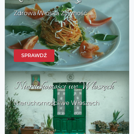
Zdrowa Włoska Żywność
SPRAWDŹ
Nieruchomości we Włoszech
Nieruchomości we Włoszech