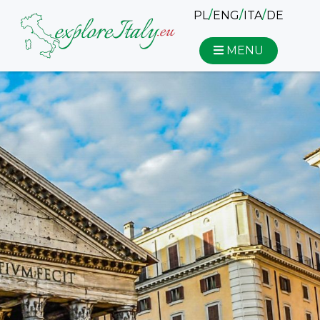
/
/
/
PL
ENG
ITA
DE
MENU