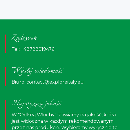
Zadzwoń
Tel:
+48728919476
Wyślij wiadomość
Biuro:
contact@exploreitaly.eu
Najwyższa jakość
W "Odkryj Włochy" stawiamy na jakość, która
jest widoczna w każdym rekomendowanym
przez nas produkcie. Wybieramy wyłącznie te