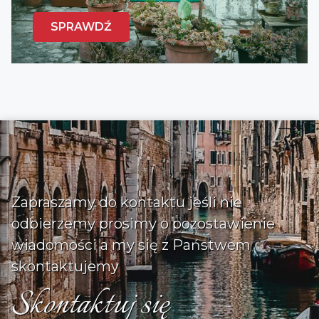
SPRAWDŹ
Zapraszamy do kontaktu jeśli nie
odbierzemy prosimy o pozostawienie
wiadomości a my się z Państwem
skontaktujemy
Skontaktuj się