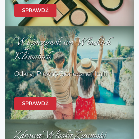
SPRAWDŹ
Wypoczynek we Włoskich
Klimatach
Odkryj Piękno Słonecznej Italii
SPRAWDŹ
Zdrowa Włoska Żywność