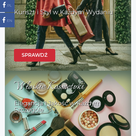
PL
Kunszt i Styl w Każdym Wydaniu
EN
SPRAWDŹ
Włoskie Kosmetyki
Elegancja i Jakość w Każdym
Szczególe